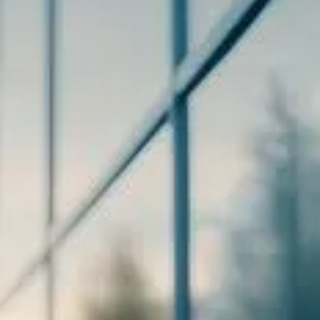
gestalten
Vorgaben umsetzen und
Potenziale nutzen
Sicherheit mit Struktur
– das Fundament digitaler Stärke
Rechtssicherheit
in hochkomplexen Umgebungen