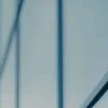
Datenschutz
– digitale Realität verantwortungsvoll
gemanagt.
Künstliche Intelligenz
rechtssicher nutzen und innovativ