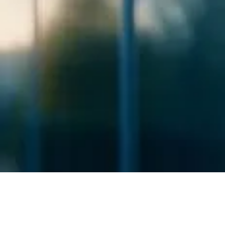
Wir evaluieren
den Reifegrad Ihrer Organisation und
liefern
Antworten,
die Sie weiterbringen
Wir übernehmen
Verantwortung für Ihre digital Compliance
Premium Updatemanagement
für M365
In unseren Blog-Beiträgen berichten wir von neuen Regelungen